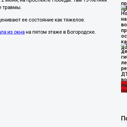
 2 июня, на проспекте Победы. Там 13-летняя
е травмы.
енивают ее состояние как тяжелое.
ла из окна
на пятом этаже в Богородске.
П