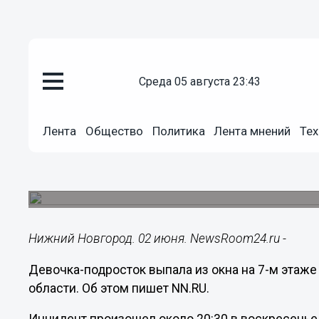
среда 05 августа 23:43
Происшествия
Лента
Общество
Политика
Лента мнений
Тех
02.06.2024
21:44
13-летняя девочка выпала с с
Инцидент произошел 2 июня.
Нижний Новгород. 02 июня. NewsRoom24.ru -
Девочка-подросток выпала из окна на 7-м этаж
области. Об этом пишет NN.RU.