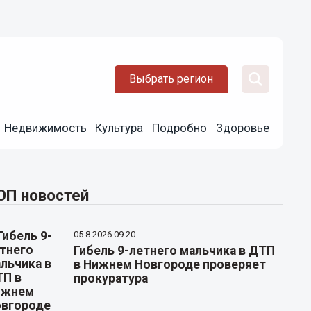
Выбрать регион
Недвижимость
Культура
Подробно
Здоровье
ОП новостей
05.8.2026 09:20
Гибель 9-летнего мальчика в ДТП
в Нижнем Новгороде проверяет
прокуратура