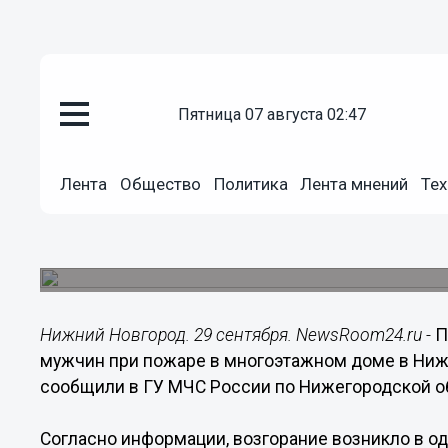
пятница 07 августа 02:47
Происшествия
29.09.2023
18:57
Лента
Общество
Политика
Лента мнений
Тех
Спасатели вынесли на руках д
многоэтажки на Автозаводе
Всего из здания эвакуировали 15 человек и ещ
Нижний Новгород. 29 сентября. NewsRoom24.ru -
П
мужчин при пожаре в многоэтажном доме в Ниж
сообщили в ГУ МЧС России по Нижегородской о
Согласно информации, возгорание возникло в од