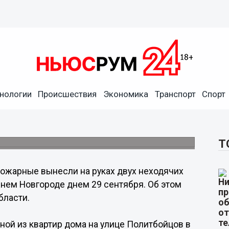
нологии
Происшествия
Экономика
Транспорт
Спорт
воих мужчин из горящей
е 8 жильцов спасли.
Т
ожарные вынесли на руках двух неходячих
нем Новгороде днем 29 сентября. Об этом
бласти.
ной из квартир дома на улице Политбойцов в