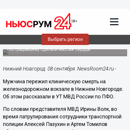
Происшествия
08.09.2023
19:02
Полицейские спасли мужчину с
клинической смертью на
Выбрать регион
нижегородском вокзале
Пострадавшему сделали массаж сердца.
Нижний Новгород. 08 сентября. NewsRoom24.ru -
Мужчина пережил клиническую смерть на
железнодорожном вокзале в Нижнем Новгороде.
Об этом рассказали в УТ МВД России по ПФО.
По словам представителя МВД Ирины Волк, во
время патрулирования сотрудники транспортной
полиции Алексей Пазухин и Артем Томилов