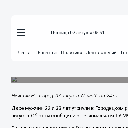
пятница 07 августа 05:51
Происшествия
07.08.2023
09:27
Лента
Общество
Политика
Лента мнений
Тех
Двое мужчин утонули на Горьк
Городецком районе
Поисково-водолазные работы пройдут 7 август
Нижний Новгород. 07 августа. NewsRoom24.ru -
Двое мужчин 22 и 33 лет утонули в Городецком
августа. Об этом сообщили в региональном ГУ М