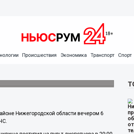
нологии
Происшествия
Экономика
Транспорт
Спорт
овском водохранилище в
а.
Т
 районе Нижегородской области вечером 6
ЧС.