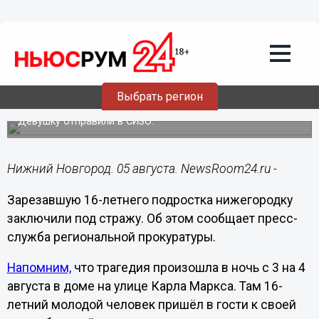
Происшествия
05.08.2023
17:44
Суд избрал меру пресечения убившей
Выбрать регион
подростка 21-летней нижегородке
Девушку отправили в СИЗО.
Нижний Новгород. 05 августа. NewsRoom24.ru -
Зарезавшую 16-летнего подростка нижегородку
заключили под стражу. Об этом сообщает пресс-
служба региональной прокуратуры.
Напомним,
что трагедия произошла в ночь с 3 на 4
августа в доме на улице Карла Маркса. Там 16-
летний молодой человек пришёл в гости к своей