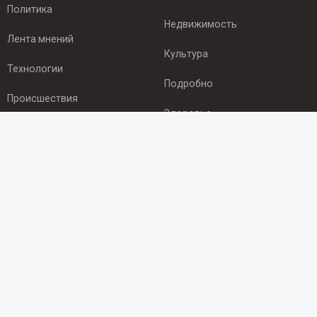
Политика
Недвижимость
Лента мнений
Культура
Технологии
Подробно
Происшествия
Здоровье
Экономика
ПОДПИСКА
Подпишись на рассылку NEWSROOM24
и будь
в курсе новостей в своём городе:
Подписаться
© 2012 - 2025 ООО "Ньюсрум" (ИА Newsroom24 (Ньюсрум24).
Учредитель — ООО "Ньюсрум"