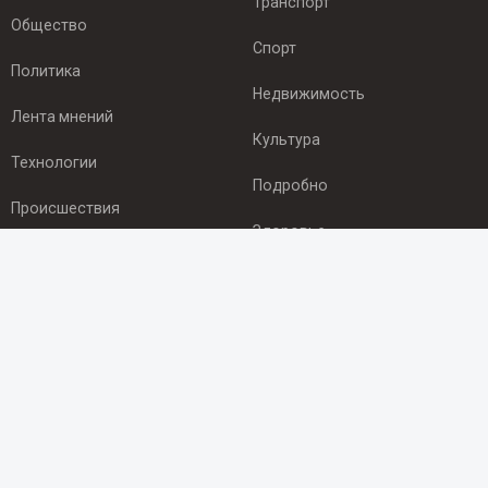
Транспорт
Общество
Спорт
Политика
Недвижимость
Лента мнений
Культура
Технологии
Подробно
Происшествия
Здоровье
Экономика
ПОДПИСКА
Подпишись на рассылку NEWSROOM24
и будь
в курсе новостей в своём городе:
Подписаться