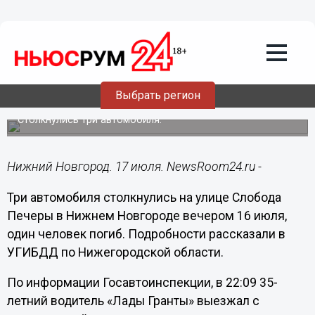
Происшествия
17.07.2023
09:31
Появились подробности смертельного
Выбрать регион
ДТП с такси на Гребном канале
Столкнулись три автомобиля.
Нижний Новгород. 17 июля. NewsRoom24.ru -
Три автомобиля столкнулись на улице Слобода
Печеры в Нижнем Новгороде вечером 16 июля,
один человек погиб. Подробности рассказали в
УГИБДД по Нижегородской области.
По информации Госавтоинспекции, в 22:09 35-
летний водитель «Лады Гранты» выезжал с