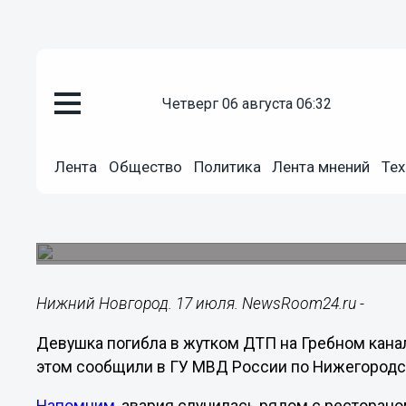
четверг 06 августа 06:32
Происшествия
17.07.2023
08:02
Лента
Общество
Политика
Лента мнений
Тех
Один человек погиб и 5 постра
Гребном канале
Водитель развернулся через две сплошные.
Нижний Новгород. 17 июля. NewsRoom24.ru -
Девушка погибла в жутком ДТП на Гребном кана
этом сообщили в ГУ МВД России по Нижегородс