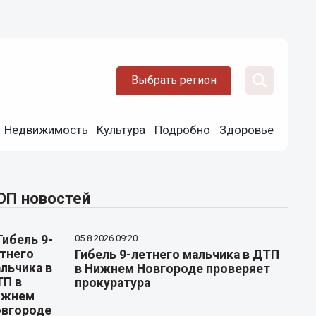
Выбрать регион
Недвижимость
Культура
Подробно
Здоровье
ОП новостей
05.8.2026 09:20
Гибель 9-летнего мальчика в ДТП
в Нижнем Новгороде проверяет
прокуратура