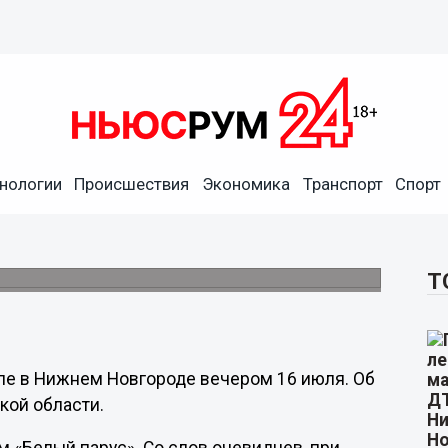
нологии
Происшествия
Экономика
Транспорт
Спорт
дали в ДТП с такси на
Т
ле в Нижнем Новгороде вечером 16 июля. Об
кой области.