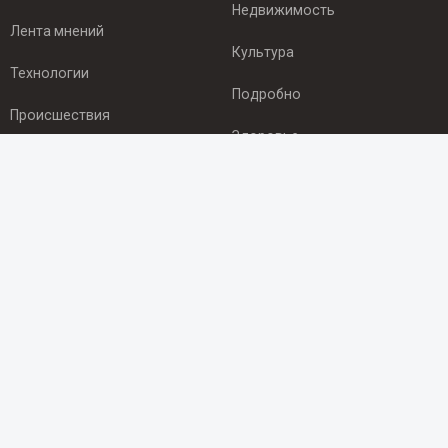
Недвижимость
Лента мнений
Культура
Технологии
Подробно
Происшествия
Здоровье
Экономика
ПОДПИСКА
Подпишись на рассылку NEWSROOM24
и будь
в курсе новостей в своём городе:
Подписаться
© 2012 - 2025 ООО "Ньюсрум" (ИА Newsroom24 (Ньюсрум24).
Учредитель — ООО "Ньюсрум"
Свидетельство о регистрации СМИ ИА № ФС 77 - 45920 от 22.07.2011г.