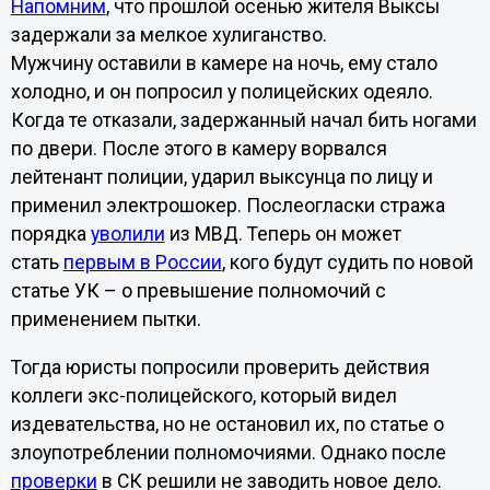
Напомним
, что прошлой осенью жителя Выксы
задержали за мелкое хулиганство.
Мужчину оставили в камере на ночь, ему стало
холодно, и он попросил у полицейских одеяло.
Когда те отказали, задержанный начал бить ногами
по двери. После этого в камеру ворвался
лейтенант полиции, ударил выксунца по лицу и
применил электрошокер. Послеогласки стража
порядка
уволили
из МВД. Теперь он может
стать
первым в России
, кого будут судить по новой
статье УК – о превышение полномочий с
применением пытки.
Тогда юристы попросили проверить действия
коллеги экс-полицейского, который видел
издевательства, но не остановил их, по статье о
злоупотреблении полномочиями. Однако после
проверки
в СК решили не заводить новое дело.