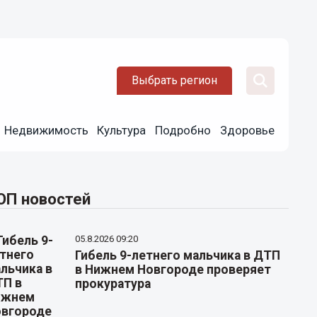
Выбрать регион
Недвижимость
Культура
Подробно
Здоровье
ОП новостей
05.8.2026 09:20
Гибель 9-летнего мальчика в ДТП
в Нижнем Новгороде проверяет
прокуратура