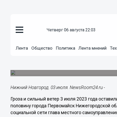
четверг 06 августа 22:03
Происшествия
03.07.2023
20:46
Лента
Общество
Политика
Лента мнений
Тех
Гроза оставила без света и во
Первомайска
В городе устраняют последствия непогоды.
Нижний Новгород. 03 июля. NewsRoom24.ru -
Гроза и сильный ветер 3 июля 2023 года остави
половину города Первомайск Нижегородской обл
социальной сети глава местного самоуправления