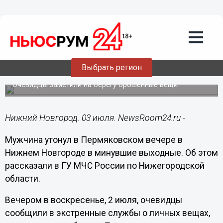
Происшествия
03.07.2023
13:15
Мужчина утонул в Пермяковском
Выбрать регион
озере в Автозаводском районе
Очевидцы заметили на берегу брошенные вещи.
Нижний Новгород. 03 июля. NewsRoom24.ru -
Мужчина утонул в Пермяковском вечере в
Нижнем Новгороде в минувшие выходные. Об этом
рассказали в ГУ МЧС России по Нижегородской
области.
Вечером в воскресенье, 2 июля, очевидцы
сообщили в экстренные службы о личных вещах,