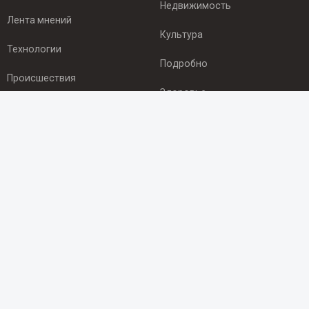
Недвижимость
Лента мнений
Культура
Технологии
Подробно
Происшествия
Здоровье
Экономика
ПОДПИСКА
Подпишись на рассылку NEWSROOM24
и будь
в курсе новостей в своём городе:
Подписаться
© 2012 - 2025 ООО "Ньюсрум" (ИА Newsroom24 (Ньюсрум24).
Учредитель — ООО "Ньюсрум"
Свидетельство о регистрации СМИ ИА № ФС 77 - 45920 от 22.07.2011г.
выдано Федеральной службой по надзору в сфере связи,