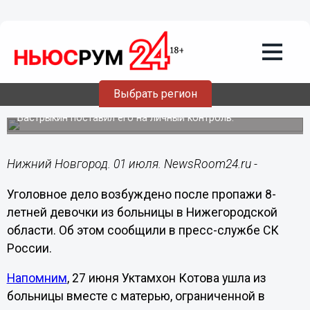
Происшествия
01.07.2023
22:45
Уголовное дело возбуждено из-за
похищения 8-летней девочки матерью
Выбрать регион
в Нижегородской области
Бастрыкин поставил его на личный контроль.
Нижний Новгород. 01 июля. NewsRoom24.ru -
Уголовное дело возбуждено после пропажи 8-
летней девочки из больницы в Нижегородской
области. Об этом сообщили в пресс-службе СК
России.
Напомним
, 27 июня Уктамхон Котова ушла из
больницы вместе с матерью, ограниченной в