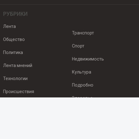
РУБРИКИ
Лента
Транспорт
Общество
Спорт
Политика
Недвижимость
Лента мнений
Культура
Технологии
Подробно
Происшествия
Здоровье
Экономика
ПОДПИСКА
Подпишись на рассылку NEWSROOM24
и будь
в курсе новостей в своём городе: