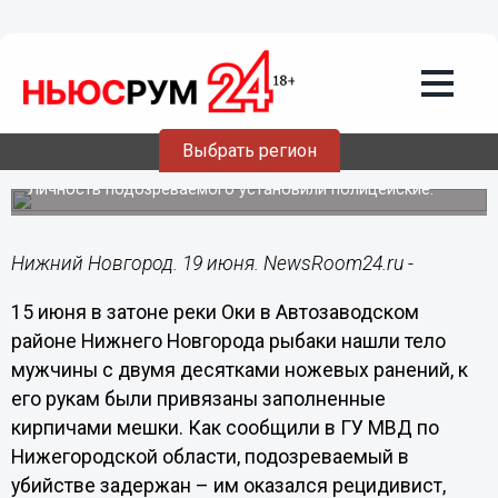
Происшествия
19.06.2023
19:39
Убийца найденного зарезанным в Оке
Выбрать регион
нижегородца был судим
Личность подозреваемого установили полицейские.
Нижний Новгород. 19 июня. NewsRoom24.ru -
15 июня в затоне реки Оки в Автозаводском
районе Нижнего Новгорода рыбаки нашли тело
мужчины с двумя десятками ножевых ранений, к
его рукам были привязаны заполненные
кирпичами мешки. Как сообщили в ГУ МВД по
Нижегородской области, подозреваемый в
убийстве задержан – им оказался рецидивист,