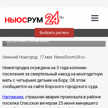
Происшествия
17.05.2023
12:58
Виновница смертельного наезда на
детей на Бору осуждена на 3 года
колонии-поселения
Выбрать регион
В аварии погиб месячный младенец и пострадали еще
три ребенка с их матерью.
Нижний Новгород. 17 мая. NewsRoom24.ru -
Нижегородка осуждена на 3 года колонии-
поселения за смертельный наезд на многодетную
мать с четырьмя детьми на Бору. Об этом
сообщается на сайте Борского городского суда.
Напомним
, страшная авария произошла в районе
поселка Спасское вечером 25 июня минувшего