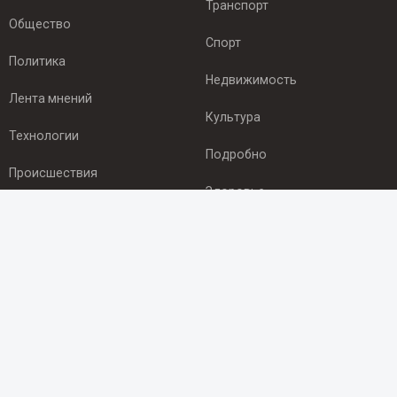
Транспорт
Общество
Спорт
Политика
Недвижимость
Лента мнений
Культура
Технологии
Подробно
Происшествия
Здоровье
Экономика
ПОДПИСКА
Подпишись на рассылку NEWSROOM24
и будь
в курсе новостей в своём городе:
Подписаться