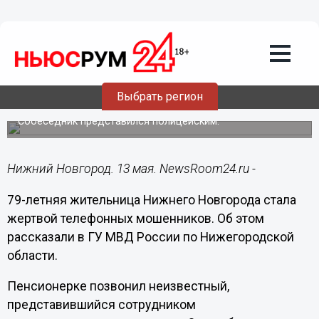
Происшествия
13.05.2023
19:07
79-летняя пенсионерка лишилась 2,3
млн рублей из-за мошенников в
Выбрать регион
Нижнем Новгороде
Собеседник представился полицейским.
Нижний Новгород. 13 мая. NewsRoom24.ru -
79-летняя жительница Нижнего Новгорода стала
жертвой телефонных мошенников. Об этом
рассказали в ГУ МВД России по Нижегородской
области.
Пенсионерке позвонил неизвестный,
представившийся сотрудником