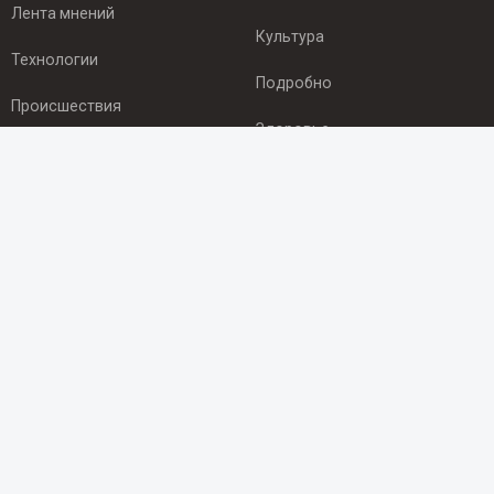
Лента мнений
Культура
Технологии
Подробно
Происшествия
Здоровье
Экономика
ПОДПИСКА
Подпишись на рассылку NEWSROOM24
и будь
в курсе новостей в своём городе:
Подписаться
© 2012 - 2025 ООО "Ньюсрум" (ИА Newsroom24 (Ньюсрум24).
Учредитель — ООО "Ньюсрум"
Свидетельство о регистрации СМИ ИА № ФС 77 - 45920 от 22.07.2011г.
выдано Федеральной службой по надзору в сфере связи,
информационных технологий и массовый коммуникаций.