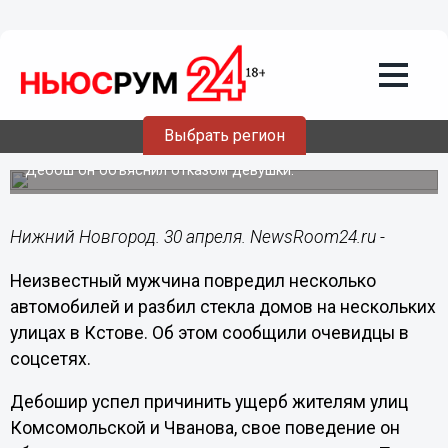
Происшествия
30.04.2023
09:34
41-летний мужчина из Хабаровска
Выбрать регион
повредил несколько машин в Кстове
Дебош он объяснил отказом девушки.
Нижний Новгород. 30 апреля. NewsRoom24.ru -
Неизвестный мужчина повредил несколько
автомобилей и разбил стекла домов на нескольких
улицах в Кстове. Об этом сообщили очевидцы в
соцсетях.
Дебошир успел причинить ущерб жителям улиц
Комсомольской и Чванова, свое поведение он