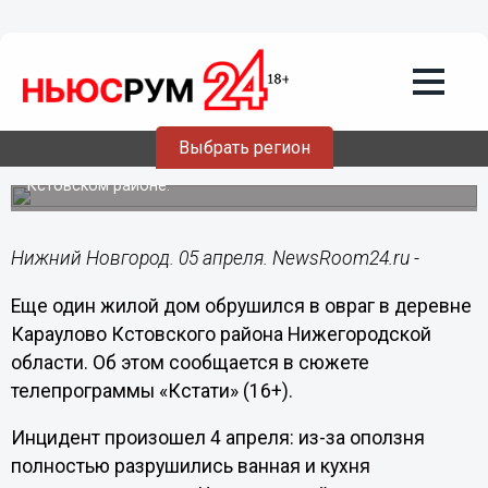
Происшествия
05.04.2023
11:05
Часть жилого дома обрушилась из-за
оползня в нижегородской деревне
Караулово
Выбрать регион
Это не первая постройка, сошедшая в овраг в
Кстовском районе.
Нижний Новгород. 05 апреля. NewsRoom24.ru -
Еще один жилой дом обрушился в овраг в деревне
Караулово Кстовского района Нижегородской
области. Об этом сообщается в сюжете
телепрограммы «Кстати» (16+).
Инцидент произошел 4 апреля: из-за оползня
полностью разрушились ванная и кухня