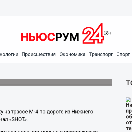
нологии
Происшествия
Экономика
Транспорт
Спорт
я в снежном плену по дороге
на ноге.
Т
 на трассе М-4 по дороге из Нижнего
нал «SHOT».