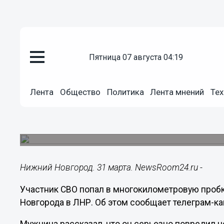
пятница 07 августа 04:19
Происшествия
31.03.2023
19:08
Лента
Общество
Политика
Лента мнений
Тех
Раненый участник СВО оказалс
из Нижнего Новгорода
У него открылось кровотечение после операции 
Нижний Новгород. 31 марта. NewsRoom24.ru -
Участник СВО попал в многокилометровую пробку
Новгорода в ЛНР. Об этом сообщает телеграм-ка