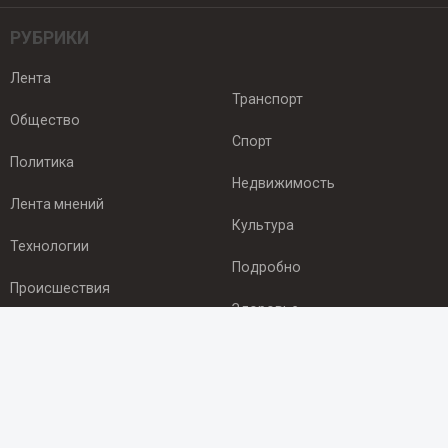
РУБРИКИ
Лента
Транспорт
Общество
Спорт
Политика
Недвижимость
Лента мнений
Культура
Технологии
Подробно
Происшествия
Здоровье
Экономика
ПОДПИСКА
Подпишись на рассылку NEWSROOM24
и будь
в курсе новостей в своём городе: