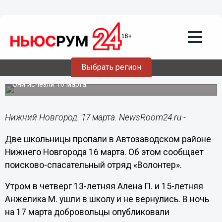
Происшествия
17.03.2023
09:00
Две девочки-подростка ушли в школу
Выбрать регион
и пропали в Нижнем Новгороде
Они исчезли 16 марта.
Нижний Новгород. 17 марта. NewsRoom24.ru -
Две школьницы пропали в Автозаводском районе
Нижнего Новгорода 16 марта. Об этом сообщает
поисково-спасательный отряд «Волонтер».
Утром в четверг 13-летняя Алена П. и 15-летняя
Анжелика М. ушли в школу и не вернулись. В ночь
на 17 марта добровольцы опубликовали