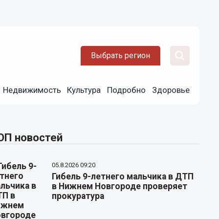
Выбрать регион
Недвижимость
Культура
Подробно
Здоровье
ОП новостей
05.8.2026 09:20
Гибель 9-летнего мальчика в ДТП
в Нижнем Новгороде проверяет
прокуратура