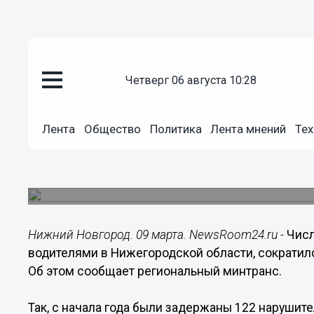
четверг 06 августа 10:28
Происшествия
09.03.2023
12:31
Лента
Общество
Политика
Лента мнений
Тех
122 пьяных водителя задержа
с начала 2023 года
Число ДТП по вине нетрезвых автомобилистов 
Нижний Новгород. 09 марта. NewsRoom24.ru -
Числ
водителями в Нижегородской области, сократило
Об этом сообщает региональный минтранс.
Так, с начала года были задержаны 122 нарушите