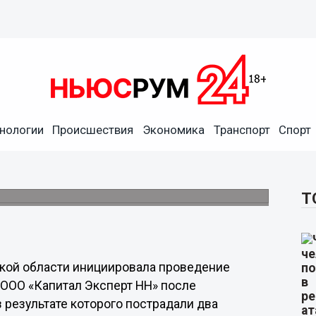
ция внепланово проверит
нологии
Происшествия
Экономика
Транспорт
Спорт
ри взрыве баллона рабочих
ва рабочих на стройплощадке в Ленинском
Т
ской области инициировала проведение
 ООО «Капитал Эксперт НН» после
 результате которого пострадали два