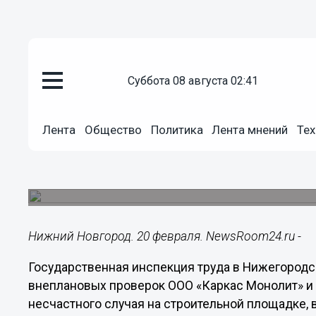
Происшествия
суббота 08 августа 02:41
20.02.2023
23:22
Нижегородская Гострудинспек
Лента
Общество
Политика
Лента мнений
Тех
работодателей пострадавших п
В результате несчастного случая пострадали д
районе Нижнего Новгорода.
Нижний Новгород. 20 февраля. NewsRoom24.ru -
Государственная инспекция труда в Нижегород
внеплановых проверок ООО «Каркас Монолит» и
несчастного случая на строительной площадке, в