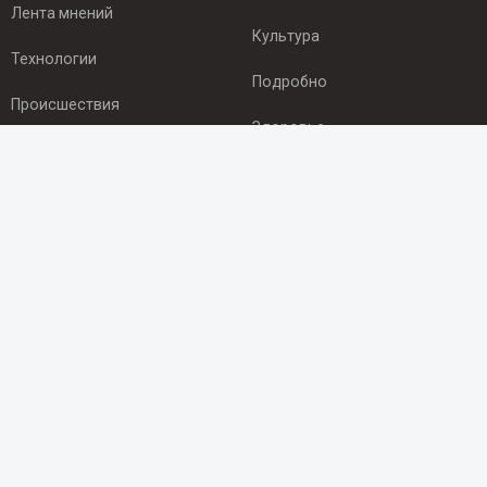
Лента мнений
Культура
Технологии
Подробно
Происшествия
Здоровье
Экономика
ПОДПИСКА
Подпишись на рассылку NEWSROOM24
и будь
в курсе новостей в своём городе:
Подписаться
© 2012 - 2025 ООО "Ньюсрум" (ИА Newsroom24 (Ньюсрум24).
Учредитель — ООО "Ньюсрум"
Свидетельство о регистрации СМИ ИА № ФС 77 - 45920 от 22.07.2011г.
выдано Федеральной службой по надзору в сфере связи,
информационных технологий и массовый коммуникаций.