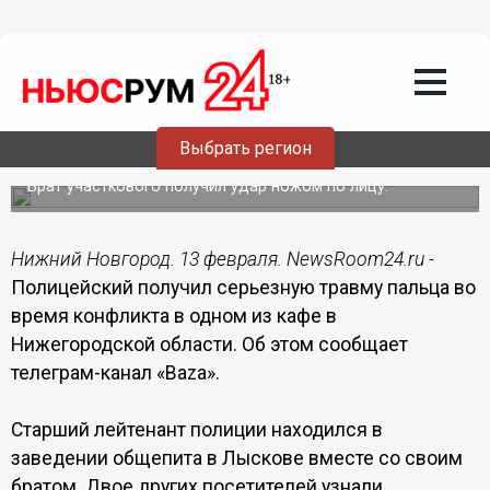
Происшествия
13.02.2023
12:46
Полицейскому отрубили фалангу
пальца во время драки в кафе в
Выбрать регион
Лыскове
Брат участкового получил удар ножом по лицу.
Нижний Новгород. 13 февраля. NewsRoom24.ru -
Полицейский получил серьезную травму пальца во
время конфликта в одном из кафе в
Нижегородской области. Об этом сообщает
телеграм-канал «Baza».
Старший лейтенант полиции находился в
заведении общепита в Лыскове вместе со своим
братом. Двое других посетителей узнали