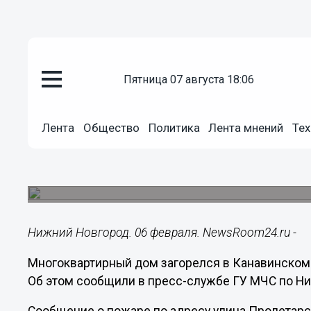
пятница 07 августа 18:06
Происшествия
06.02.2023
15:59
Лента
Общество
Политика
Лента мнений
Тех
35 человек эвакуировали при 
Пролетарской в Нижнем Новго
Из горящего дома вывели четверо детей.
Нижний Новгород. 06 февраля. NewsRoom24.ru -
Многоквартирный дом загорелся в Канавинском
Об этом сообщили в пресс-службе ГУ МЧС по Ни