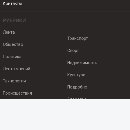
Контакты
РУБРИКИ
Лента
Транспорт
Общество
Спорт
Политика
Недвижимость
Лента мнений
Культура
Технологии
Подробно
Происшествия
Здоровье
Экономика
ПОДПИСКА
Подпишись на рассылку NEWSROOM24
и будь
в курсе новостей в своём городе: