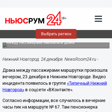
Происшествия
24.12.2022
11:34
Нетрезвый нижегородец напал на
девушку в автобусе за отказ уступить
Выбрать регион
место
Между пассажирами завязалась драка.
Нижний Новгород. 24 декабря. NewsRoom24.ru -
Драка между пассажирами маршрутки произошла
вечером, 23 декабря в Нижнем Новгороде. Видео
инцидента появилось в группе
«Типичный Нижний
Новгород»
в соцсети «ВКонтакте».
Согласно информации, все случилось в вечерние
часы пик на маршруте № 67. Там пенсионерка