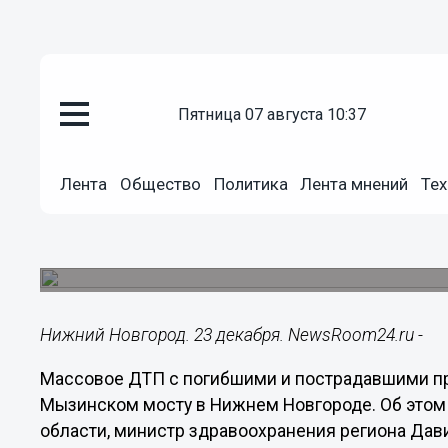
пятница 07 августа 10:37
Происшествия
23.12.2022
23:38
Лента
Общество
Политика
Лента мнений
Тех
Трое погибли в массовом ДТП
декабря
Пострадали восемь человек.
Нижний Новгород. 23 декабря. NewsRoom24.ru -
Массовое ДТП с погибшими и пострадавшими пр
Мызинском мосту в Нижнем Новгороде. Об этом
области, министр здравоохранения региона Дав