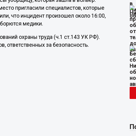
осы уборщицу, которая зашла в вольер.
 место пригласили специалистов, которые
или, что инцидент произошел около 16:00,
ь борются медики.
ваний охраны труда (ч.1 ст.143 УК РФ).
в, ответственных за безопасность.
П