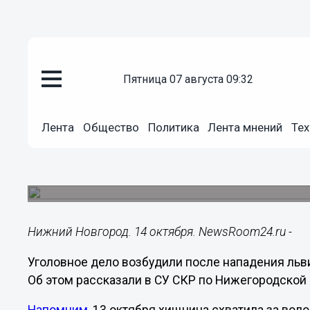
пятница 07 августа 09:32
Происшествия
14.10.2022
11:32
Лента
Общество
Политика
Лента мнений
Тех
СК завел дело из-за нападения
зоопарка в Балахне
За жизнь 47-летней женщины борются врачи.
Нижний Новгород. 14 октября. NewsRoom24.ru -
Уголовное дело возбудили после нападения льв
Об этом рассказали в СУ СКР по Нижегородской