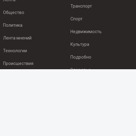
Транспорт
Общество
Спорт
Политика
Недвижимость
Лента мнений
Культура
Технологии
Подробно
Происшествия
Здоровье
Экономика
ПОДПИСКА
Подпишись на рассылку NEWSROOM24
и будь
в курсе новостей в своём городе:
Подписаться