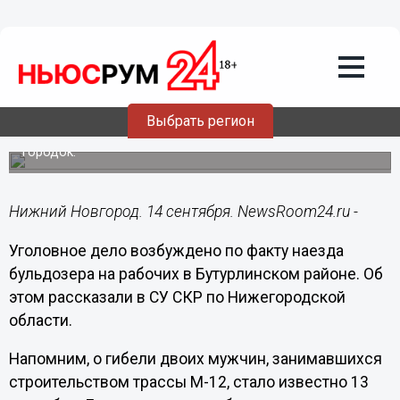
Происшествия
14.09.2022
13:50
СК завел дело из-за гибели двоих
рабочих под бульдозером в
Бутурлинском районе
Выбрать регион
Пьяный водитель хотел протаранить строительный
городок.
Нижний Новгород. 14 сентября. NewsRoom24.ru -
Уголовное дело возбуждено по факту наезда
бульдозера на рабочих в Бутурлинском районе. Об
этом рассказали в СУ СКР по Нижегородской
области.
Напомним, о гибели двоих мужчин, занимавшихся
строительством трассы М-12, стало известно 13