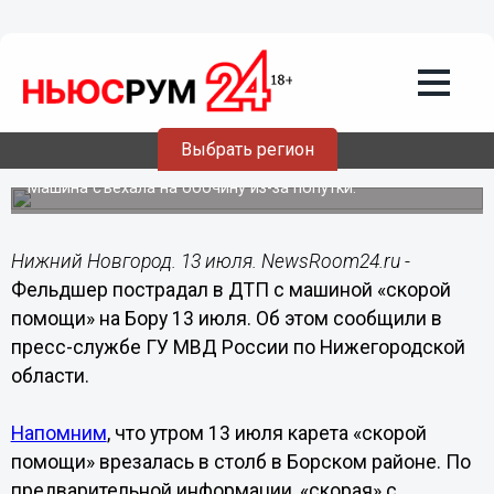
Происшествия
13.07.2022
16:27
Фельдшер врезавшейся в столб
Выбрать регион
«скорой» на Бору попал в больницу
Машина съехала на обочину из-за попутки.
Нижний Новгород. 13 июля. NewsRoom24.ru -
Фельдшер пострадал в ДТП с машиной «скорой
помощи» на Бору 13 июля. Об этом сообщили в
пресс-службе ГУ МВД России по Нижегородской
области.
Напомним
, что утром 13 июля карета «скорой
помощи» врезалась в столб в Борском районе. По
предварительной информации, «скорая» с