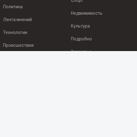
Спорт
Политика
Недвижимость
Лента мнений
Культура
Технологии
Подробно
Происшествия
Здоровье
Экономика
ПОДПИСКА
Подпишись на рассылку NEWSROOM24
и будь
в курсе новостей в своём городе:
Подписаться
© 2012 - 2025 ООО "Ньюсрум" (ИА Newsroom24 (Ньюсрум24).