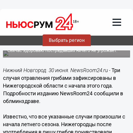
Происшествия
30.06.2022
17:47
Три нижегородца госпитализированы
Выбрать регион
из-за отравления грибами в 2022 году
Сейчас здоровью пострадавших ничего не угрожает.
Нижний Новгород. 30 июня. NewsRoom24.ru -
Три
случая отравления грибами зафиксированы в
Нижегородской области с начала этого года.
Подробности изданию NewsRoom24 сообщили в
облминздраве.
Известно, что все указанные случаи произошли с
начала летнего сезона. Нижегородцы после
употребления в пищу грибов почувствовали