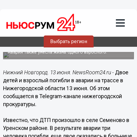
Происшествия
13.06.2022
16:15
Прокуратура начала проверку ДТП с
погибшими детьми в Нижегородской
Выбрать регион
области
Авария также унесла жизнь одного взрослого.
Нижний Новгород. 13 июня. NewsRoom24.ru -
Двое
детей и взрослый погибли в аварии на трассе в
Нижегородской области 13 июня. Об этом
сообщается в Telegram-канале нижегородской
прокуратуры.
Известно, что ДТП произошло в селе Семеново в
Уренском районе. В результате аварии три
человека погибли, еще двое оказались в больнице.