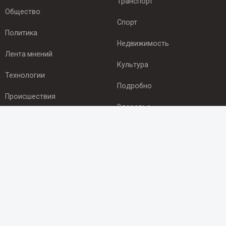
Транспорт
Общество
Спорт
Политика
Недвижимость
Лента мнений
Культура
Технологии
Подробно
Происшествия
Здоровье
Экономика
ПОДПИСКА
Подпишись на рассылку NEWSROOM24
и будь
в курсе новостей в своём городе:
Подписаться