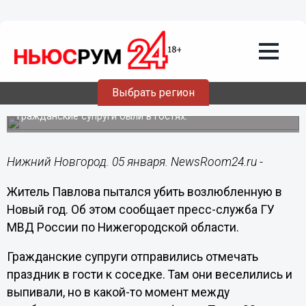
Происшествия
05.01.2022
13:28
Житель Павлова дважды ударил
Выбрать регион
ножом возлюбленную в Новый год
Гражданские супруги были в гостях.
Нижний Новгород. 05 января. NewsRoom24.ru -
Житель Павлова пытался убить возлюбленную в
Новый год. Об этом сообщает пресс-служба ГУ
МВД России по Нижегородской области.
Гражданские супруги отправились отмечать
праздник в гости к соседке. Там они веселились и
выпивали, но в какой-то момент между