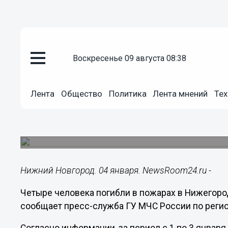
воскресенье 09 августа 08:38
Происшествия
04.01.2022
15:04
Лента
Общество
Политика
Лента мнений
Тех
Четыре нижегородца погибли в
года
Еще четверо получили травмы.
Нижний Новгород. 04 января. NewsRoom24.ru -
Четыре человека погибли в пожарах в Нижегород
сообщает пресс-служба ГУ МЧС России по регио