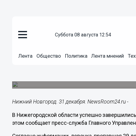
суббота 08 августа 12:54
Происшествия
31.12.2021
06:30
Лента
Общество
Политика
Лента мнений
Тех
Пропавшую в Дзержинске 15-л
Гороховце
Местонахождение девочки установили сотрудн
Нижний Новгород. 31 декабря. NewsRoom24.ru -
В Нижегородской области успешно завершились
этом сообщает пресс-служба Главного Управлен