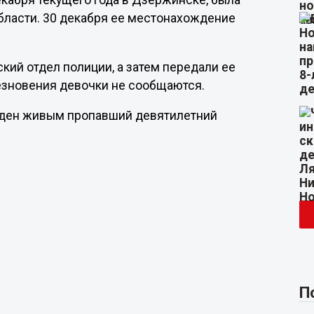
кабря текущего года в Дзержинске, была
бласти. 30 декабря ее местонахождение
кий отдел полиции, а затем передали ее
езновения девочки не сообщаются.
айден живым пропавший девятилетний
П