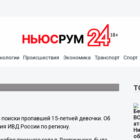
нологии
Происшествия
Экономика
Транспорт
Спорт
етнюю девочку нашли в
ики полиции.
Т
 поиски пропавшей 15-летней девочки. Об
ия ИВД России по региону.