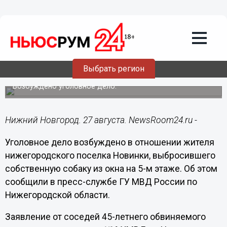
Происшествия
27.08.2021
10:21
Выбросившему собаку с 5-го этажа
Выбрать регион
нижегородцу грозит до 3 лет тюрьмы
Возбуждено уголовное дело.
Нижний Новгород. 27 августа. NewsRoom24.ru -
Уголовное дело возбуждено в отношении жителя
нижегородского поселка Новинки, выбросившего
собственную собаку из окна на 5-м этаже. Об этом
сообщили в пресс-службе ГУ МВД России по
Нижегородской области.
Заявление от соседей 45-летнего обвиняемого