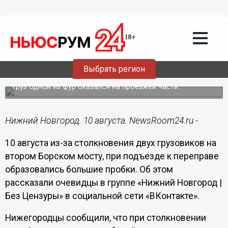
Происшествия
10.08.2021
19:04
Пробки образовались у Борского моста
Выбрать регион
из-за столкновения двух большегрузов
Груз одной из фур оказался на проезжей части.
Нижний Новгород. 10 августа. NewsRoom24.ru -
10 августа из-за столкновения двух грузовиков на
втором Борском мосту, при подъезде к переправе
образовались большие пробки. Об этом
рассказали очевидцы в группе «Нижний Новгород |
Без Цензуры» в социальной сети «ВКонтакте».
Нижегородцы сообщили, что при столкновении