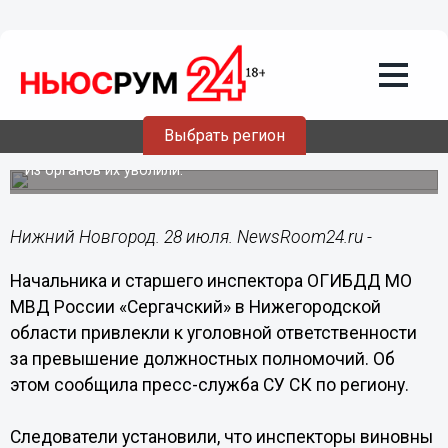
Происшествия
28.07.2021
18:25
Двое сотрудников сергачского ГИБДД
получили штраф за фальсификацию
Выбрать регион
протоколов
Из органов их уволили.
Нижний Новгород. 28 июля. NewsRoom24.ru -
Начальника и старшего инспектора ОГИБДД МО
МВД России «Сергачский» в Нижегородской
области привлекли к уголовной ответственности
за превышение должностных полномочий. Об
этом сообщила пресс-служба СУ СК по региону.
Следователи установили, что инспекторы виновны