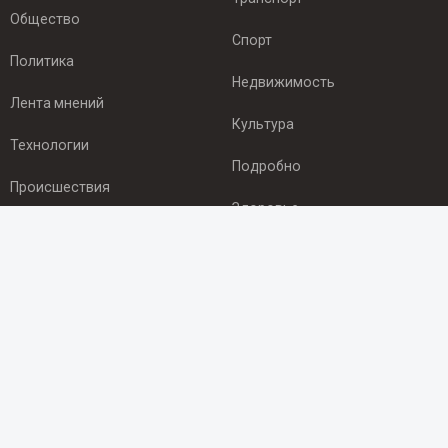
Общество
Спорт
Политика
Недвижимость
Лента мнений
Культура
Технологии
Подробно
Происшествия
Здоровье
Экономика
ПОДПИСКА
Подпишись на рассылку NEWSROOM24
и будь
в курсе новостей в своём городе:
Подписаться