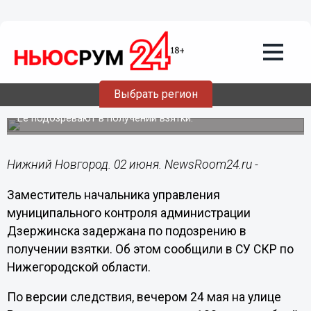
Происшествия
02.06.2021
13:34
В Дзержинске задержана
замначальника управления
Выбрать регион
муниципального контроля
Ее подозревают в получении взятки.
Нижний Новгород. 02 июня. NewsRoom24.ru -
Заместитель начальника управления
муниципального контроля администрации
Дзержинска задержана по подозрению в
получении взятки. Об этом сообщили в СУ СКР по
Нижегородской области.
По версии следствия, вечером 24 мая на улице