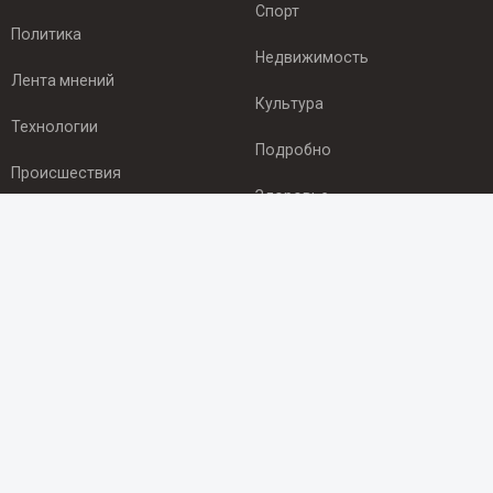
Спорт
Политика
Недвижимость
Лента мнений
Культура
Технологии
Подробно
Происшествия
Здоровье
Экономика
ПОДПИСКА
Подпишись на рассылку NEWSROOM24
и будь
в курсе новостей в своём городе:
Подписаться
© 2012 - 2025 ООО "Ньюсрум" (ИА Newsroom24 (Ньюсрум24).