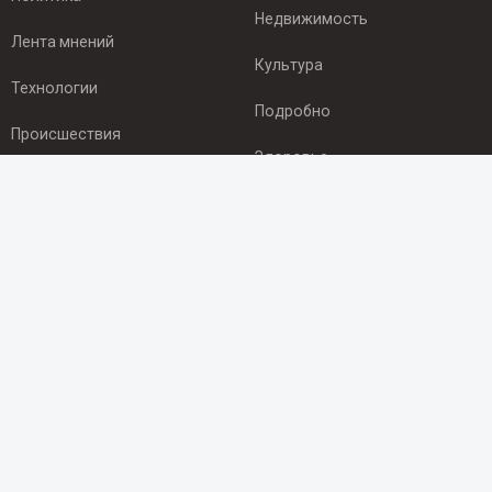
Недвижимость
Лента мнений
Культура
Технологии
Подробно
Происшествия
Здоровье
Экономика
ПОДПИСКА
Подпишись на рассылку NEWSROOM24
и будь
в курсе новостей в своём городе:
Подписаться
© 2012 - 2025 ООО "Ньюсрум" (ИА Newsroom24 (Ньюсрум24).
Учредитель — ООО "Ньюсрум"
Свидетельство о регистрации СМИ ИА № ФС 77 - 45920 от 22.07.2011г.