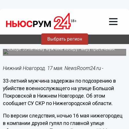
Происшествия
17.05.2021
14:29
Нижегородец подозревается в
убийстве солдата-срочника на
Выбрать регион
Большой Покровской
Вскоре 33-летнему мужчине изберут меру пресечения.
Нижний Новгород. 17 мая. NewsRoom24.ru -
33-летний мужчина задержан по подозрению в
убийстве военнослужащего на улице Большой
Покровской в Нижнем Новгороде. Об этом
сообщает СУ СКР по Нижегородской области.
По версии следствия, ночью 16 мая нижегородец
в компании друзей гулял по главной улице