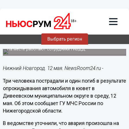
Происшествия
12.05.2021
17:35
Один человек погиб и трое пострадали
Выбрать регион
в ДТП в Дивеевском районе 12 мая
На месте работают сотрудники ГИБДД.
Нижний Новгород. 12 мая. NewsRoom24.ru -
Три человека пострадали и один погиб в результате
опрокидывания автомобиля в кювет в
Дивеевском муниципальном округе в среду, 12
мая. Об этом сообщает ГУ МЧС России по
Нижегородской области.
В ведомстве уточнили, что авария произошла на