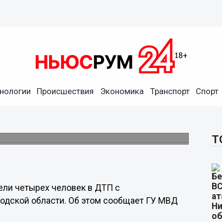
нологии
Происшествия
Экономика
Транспорт
Спорт
сле гибели четверых
over
ком районе.
Т
ели четырех человек в ДТП с
дской области. Об этом сообщает ГУ МВД