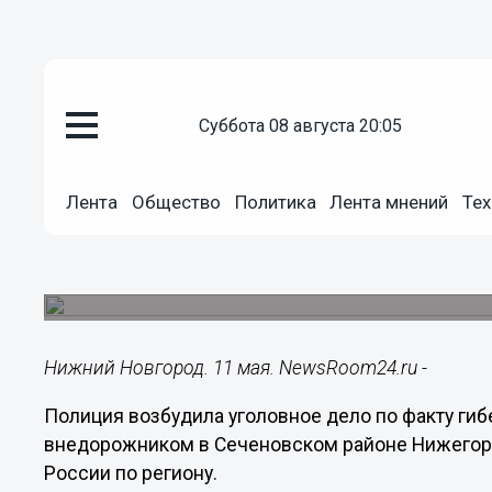
суббота 08 августа 20:05
Происшествия
11.05.2021
11:45
Лента
Общество
Политика
Лента мнений
Тех
Уголовное дело возбуждено по
нижегородцев в ДТП с Range R
Внедорожник опрокинулся в кювет в Сеченовс
Нижний Новгород. 11 мая. NewsRoom24.ru -
Полиция возбудила уголовное дело по факту гиб
внедорожником в Сеченовском районе Нижегоро
России по региону.