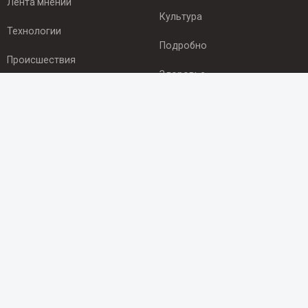
Лента мнений
Культура
Технологии
Подробно
Происшествия
Здоровье
Экономика
ПОДПИСКА
Подпишись на рассылку NEWSROOM24
и будь
в курсе новостей в своём городе:
Подписаться
© 2012 - 2025 ООО "Ньюсрум" (ИА Newsroom24 (Ньюсрум24).
Учредитель — ООО "Ньюсрум"
Свидетельство о регистрации СМИ ИА № ФС 77 - 45920 от 22.07.2011г.
выдано Федеральной службой по надзору в сфере связи,
информационных технологий и массовый коммуникаций.