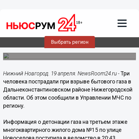
Происшествия
19.04.2021
22:40
В Нижегородской области при взрыве
газа пострадали три человека
Выбрать регион
Происшествие случилось в селе Маргуша
Дальнеконстантиновского района.
Нижний Новгород. 19 апреля. NewsRoom24.ru -
Три
человека пострадали при взрыве бытового газа в
Дальнеконстантиновском районе Нижегородской
области. Об этом сообщили в Управлении МЧС по
региону.
Информация о детонации газа на третьем этаже
многоквартирного жилого дома №15 по улице
Новоселова поступила в ведомство в 20:43.