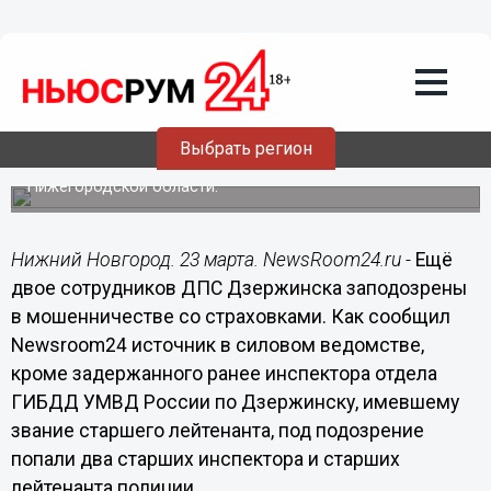
Происшествия
23.03.2021
21:16
Ещё двух сотрудников ДПС
Дзержинска заподозрили в
мошенничестве со страховками
Выбрать регион
Они также задержаны сотрудниками УФСБ и СУ СК по
Нижегородской области.
Нижний Новгород. 23 марта. NewsRoom24.ru -
Ещё
двое сотрудников ДПС Дзержинска заподозрены
в мошенничестве со страховками. Как сообщил
Newsroom24 источник в силовом ведомстве,
кроме задержанного ранее инспектора отдела
ГИБДД УМВД России по Дзержинску, имевшему
звание старшего лейтенанта, под подозрение
попали два старших инспектора и старших
лейтенанта полиции.