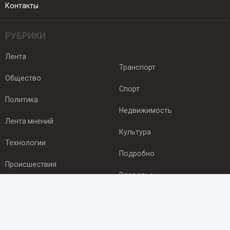
Контакты
РУБРИКИ
Лента
Транспорт
Общество
Спорт
Политика
Недвижимость
Лента мнений
Культура
Технологии
Подробно
Происшествия
Здоровье
Экономика
ПОДПИСКА
Подпишись на рассылку NEWSROOM24
и будь
в курсе новостей в своём городе: