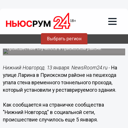
Происшествия
13.01.2021
20:59
Стена временного тоннеля упала на
Выбрать регион
пешехода в Нижнем Новгороде
Происшествие случилось в Приокоском районе.
Нижний Новгород. 13 января. NewsRoom24.ru -
На
улице Ларина в Приокском районе на пешехода
упала стена временного тоннельного прохода,
который установили у реставрируемого здания.
Как сообщается на страничке сообщества
"Нижний Новгород" в социальной сети,
происшествие случилось еще 5 января.