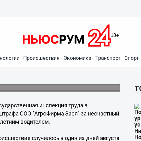
нологии
Происшествия
Экономика
Транспорт
Спорт
фована за травмы водителя
ии молочного блока в деревне Ушаково.
Т
сударственная инспекция труда в
штрафа ООО "АгроФирма Заря" за несчастный
-летним водителем.
оисшествие случилось в один из дней августа