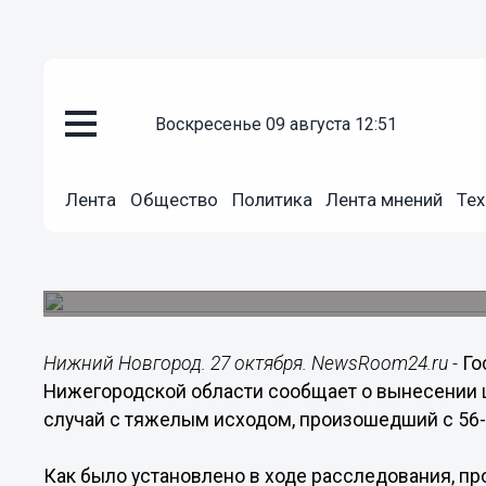
воскресенье 09 августа 12:51
Происшествия
Лента
Общество
Политика
Лента мнений
Тех
27.10.2020
07:39
Богородская агрофирма оштра
Происшествие случилось в августе на территор
Нижний Новгород. 27 октября. NewsRoom24.ru -
Го
Нижегородской области сообщает о вынесении 
случай с тяжелым исходом, произошедший с 56
Как было установлено в ходе расследования, пр