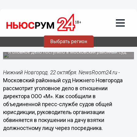
Происшествия
22.10.2020
20:05
Директора нижегородской фирмы
Выбрать регион
будут судить за взятку налоговикам
Уголовное дело поступило в Московский районный суд.
Нижний Новгород. 22 октября. NewsRoom24.ru -
Московский районный суд Нижнего Новгорода
рассмотрит уголовное дело в отношении
директора ООО «М». Как сообщили в
объединенной пресс-службе судов общей
юрисдикции, руководитель организации
обвиняется в покушении на дачу взятки
должностному лицу через посредника.