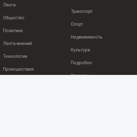
Лента
Транспорт
Общество
Спорт
Политика
Недвижимость
Лента мнений
Культура
Технологии
Подробно
Происшествия
Здоровье
Экономика
ПОДПИСКА
Подпишись на рассылку NEWSROOM24
и будь
в курсе новостей в своём городе:
Подписаться