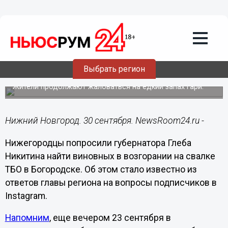
Происшествия
30.09.2020
12:21
Никитина попросили найти виновных в
Выбрать регион
возгорании богородской свалки
Жители продолжают жаловаться на едкий запах гари.
Нижний Новгород. 30 сентября. NewsRoom24.ru -
Нижегородцы попросили губернатора Глеба
Никитина найти виновных в возгорании на свалке
ТБО в Богородске. Об этом стало известно из
ответов главы региона на вопросы подписчиков в
Instagram.
Напомним
, еще вечером 23 сентября в