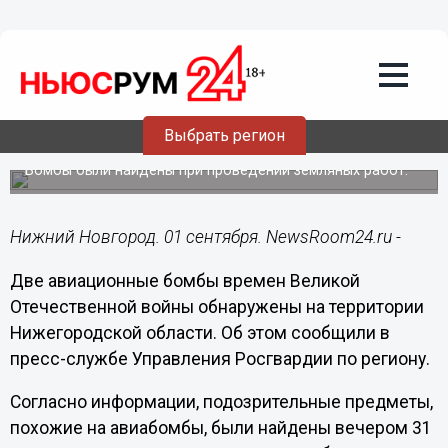
Происшествия
01.09.2020
17:01
Авиабомбы времен ВОВ обнаружили в
Выбрать регион
Нижегородской области
Бомбы были найдены при проведении земляных работ.
Нижний Новгород. 01 сентября. NewsRoom24.ru -
Две авиационные бомбы времен Великой
Отечественной войны обнаружены на территории
Нижегородской области. Об этом сообщили в
пресс-службе Управления Росгвардии по региону.
Согласно информации, подозрительные предметы,
похожие на авиабомбы, были найдены вечером 31