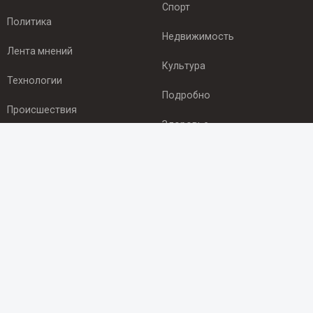
Спорт
Политика
Недвижимость
Лента мнений
Культура
Технологии
Подробно
Происшествия
Здоровье
Экономика
ПОДПИСКА
Подпишись на рассылку NEWSROOM24
и будь
в курсе новостей в своём городе:
Подписаться
© 2012 - 2025 ООО "Ньюсрум" (ИА Newsroom24 (Ньюсрум24).