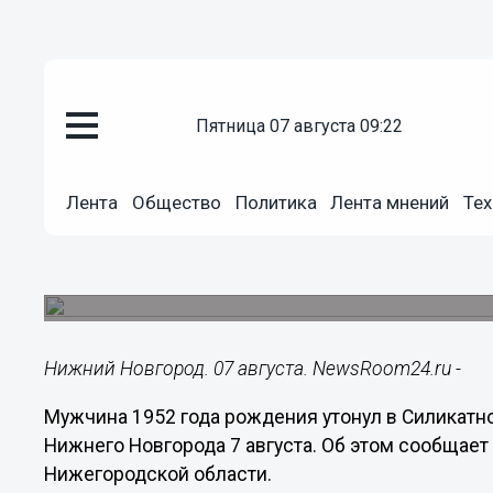
пятница 07 августа 09:22
Происшествия
Лента
Общество
Политика
Лента мнений
Тех
07.08.2020
14:08
Пожилой нижегородец утонул 
Его тело извлекли из водоема в Ленинском рай
Нижний Новгород. 07 августа. NewsRoom24.ru -
Мужчина 1952 года рождения утонул в Силикатн
Нижнего Новгорода 7 августа. Об этом сообщае
Нижегородской области.